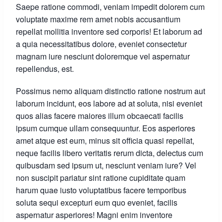
Saepe ratione commodi, veniam impedit dolorem cum
voluptate maxime rem amet nobis accusantium
repellat mollitia inventore sed corporis! Et laborum ad
a quia necessitatibus dolore, eveniet consectetur
magnam iure nesciunt doloremque vel aspernatur
repellendus, est.
Possimus nemo aliquam distinctio ratione nostrum aut
laborum incidunt, eos labore ad at soluta, nisi eveniet
quos alias facere maiores illum obcaecati facilis
ipsum cumque ullam consequuntur. Eos asperiores
amet atque est eum, minus sit officia quasi repellat,
neque facilis libero veritatis rerum dicta, delectus cum
quibusdam sed ipsum ut, nesciunt veniam iure? Vel
non suscipit pariatur sint ratione cupiditate quam
harum quae iusto voluptatibus facere temporibus
soluta sequi excepturi eum quo eveniet, facilis
aspernatur asperiores! Magni enim inventore