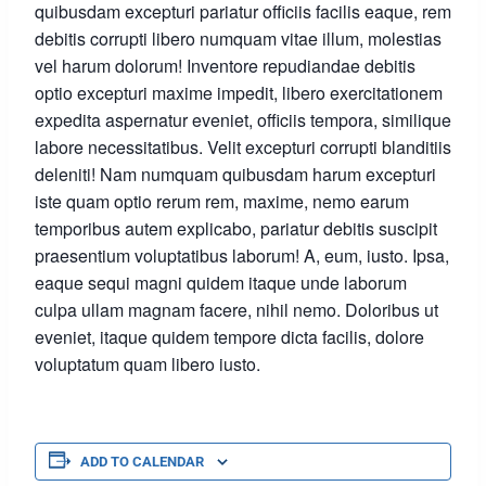
quibusdam excepturi pariatur officiis facilis eaque, rem
debitis corrupti libero numquam vitae illum, molestias
vel harum dolorum! Inventore repudiandae debitis
optio excepturi maxime impedit, libero exercitationem
expedita aspernatur eveniet, officiis tempora, similique
labore necessitatibus. Velit excepturi corrupti blanditiis
deleniti! Nam numquam quibusdam harum excepturi
iste quam optio rerum rem, maxime, nemo earum
temporibus autem explicabo, pariatur debitis suscipit
praesentium voluptatibus laborum! A, eum, iusto. Ipsa,
eaque sequi magni quidem itaque unde laborum
culpa ullam magnam facere, nihil nemo. Doloribus ut
eveniet, itaque quidem tempore dicta facilis, dolore
voluptatum quam libero iusto.
ADD TO CALENDAR